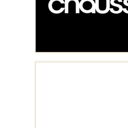
DALE
e la personne
Mode