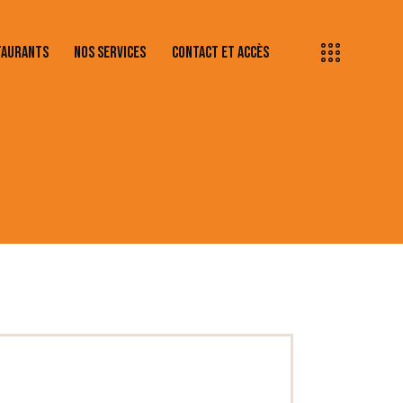
TAURANTS
NOS SERVICES
CONTACT ET ACCÈS
QUES & RESTAURANTS
NOS SERVICES
CONTACT ET ACCÈS